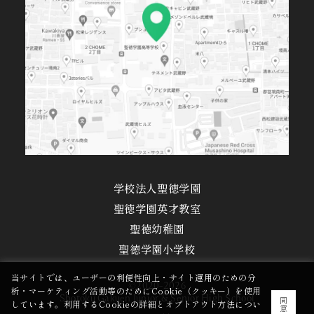
学校法人聖徳学園
聖徳学園英才教室
聖徳幼稚園
聖徳学園小学校
当サイトでは、ユーザーの利便性向上・サイト運用のための分
©2020-2026
析・マーケティング活動等のためにCookie（クッキー）を使用
Shotoku Gakuen Junior & Senior High School
同
しています。利用するCookieの詳細とオプトアウト方法につい
意