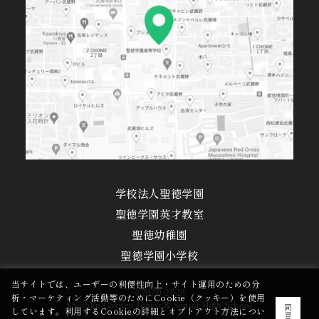
学校法人聖徳学園
聖徳学園英才教室
聖徳幼稚園
聖徳学園小学校
当サイトでは、ユーザーの利便性向上・サイト運用のための分
©2020-2026
析・マーケティング活動等のためにCookie（クッキー）を使用
Shotoku Gakuen Junior & Senior High School
同
しています。利用するCookieの詳細とオプトアウト方法につい
意