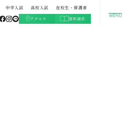
中学入試
高校入試
在校生・保護者
アクセス
資料請求
聖徳学園の特色
GLOBAL
クラブ活動（文化部）
都立中との併願について
高校学費
ト・紹
中学校案内パンフレット・紹
データサイエンスコース
学校生活Q&A
高校入試過去問題
介動画