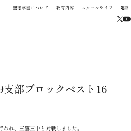
聖徳学園について
教育内容
スクールライフ
進路
About
Educational Content
School Life
Career Support
Junior High School
High School
Current Students and Parents
聖徳学園について
教育内容
スクールライフ
進路
中学入試
高校入試
在校生・保護者
学校からのメッセージ
３つの強み
年間行事
海外協定大学推薦制度
中学入試概要
高校入試概要
卒業生
沿革
STEAM
クラブ活動（運動部）
大学合格実績
中学帰国生募集
高校帰国生募集
サイトマップ
高校校案内パンフレッ
聖徳学園の教育
きめ細やかな教育
学びの環境
中学学費
高校入試Q&A
学習成果の共有
カリキュラム
制服
中学入試Q&A
介動画
9支部ブロックベスト16
中学入試過去問題
行われ、三鷹三中と対戦しました。