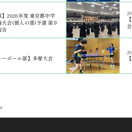
20
】2026年度 東京都中学
【
大会(個人の部)予選 第９
会
報告
20
レーボール部】多摩大会
【
6