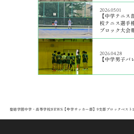
2026.05.01
【中学テニス部
校テニス選手権
ブロック大会
2026.04.28
【中学男子バ
聖徳学園中学・高等学校
NEWS
【中学サッカー部】9支部ブロックベスト1