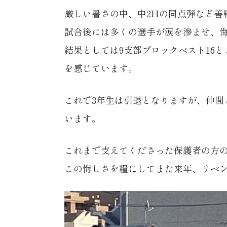
厳しい暑さの中、中2Hの同点弾など善戦
試合後には多くの選手が涙を滲ませ、
結果としては9支部ブロックベスト16
を感じています。
これで3年生は引退となりますが、仲
います。
これまで支えてくださった保護者の方
この悔しさを糧にしてまた来年、リベ