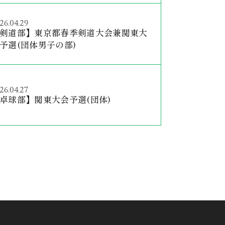
26.04.29
剣道部】東京都春季剣道大会兼関東大
予選(団体男子の部)
26.04.27
卓球部】関東大会予選(団体)