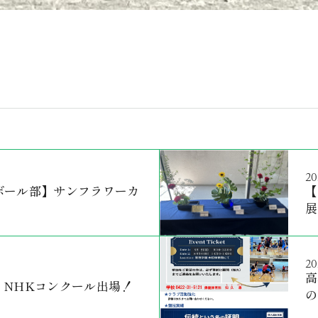
20
ボール部】サンフラワーカ
【
展
20
高
】NHKコンクール出場！
の