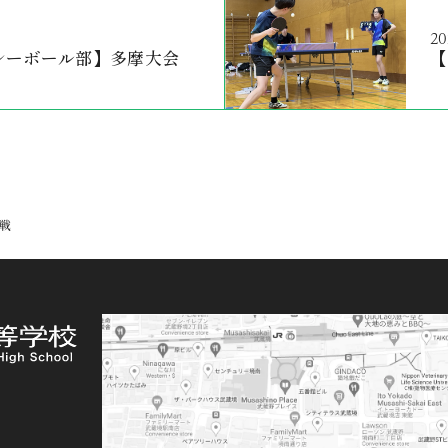
20
レーボール部】多摩大会
【
戦