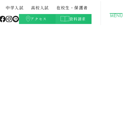
中学入試
高校入試
在校生・保護者
アクセス
資料請求
聖徳学園の特色
GLOBAL
クラブ活動（文化部）
都立中との併願について
高校学費
ト・紹
中学校案内パンフレット・紹
データサイエンスコース
学校生活Q&A
高校入試過去問題
介動画