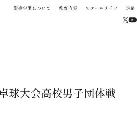
聖徳学園について
教育内容
スクールライフ
進路
About
Educational Content
School Life
Career Support
Junior High School
High School
Current Students and Parents
聖徳学園について
教育内容
スクールライフ
進路
中学入試
高校入試
在校生・保護者
学校からのメッセージ
３つの強み
年間行事
海外協定大学推薦制度
中学入試概要
高校入試概要
卒業生
沿革
STEAM
クラブ活動（運動部）
大学合格実績
中学帰国生募集
高校帰国生募集
サイトマップ
高校校案内パンフレッ
聖徳学園の教育
きめ細やかな教育
学びの環境
中学学費
高校入試Q&A
学習成果の共有
カリキュラム
制服
中学入試Q&A
介動画
卓球大会高校男子団体戦
中学入試過去問題