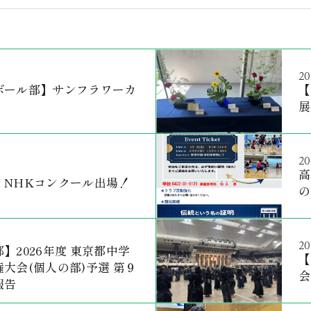
20
ボール部】サンフラワーカ
【
展
20
高
】NHKコンクール出場！
の
20
】2026年度 東京都中学
【
大会(個人の部)予選 第９
会
報告