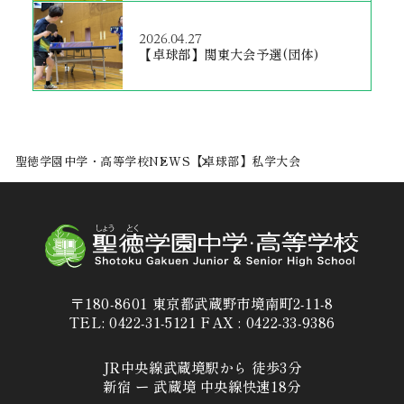
2026.04.27
【卓球部】関東大会予選(団体)
聖徳学園中学・高等学校
NEWS
【卓球部】私学大会
〒180-8601 東京都武蔵野市境南町2-11-8
TEL: 0422-31-5121 FAX : 0422-33-9386
JR中央線武蔵境駅から 徒歩3分
新宿 ー 武蔵境 中央線快速18分