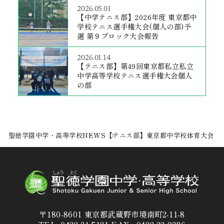
2026.05.01
【中学テニス部】2026年度 東京都中
学校テニス選手権大会(個人の部)予
選 第９ブロック大会報告
2026.01.14
【テニス部】第49回東京都私立私立
中学高等学校テニス選手権大会個人
の部
聖徳学園中学・高等学校
NEWS
【テニス部】東京都中学校体育大会
〒180-8601 東京都武蔵野市境南町2-11-8