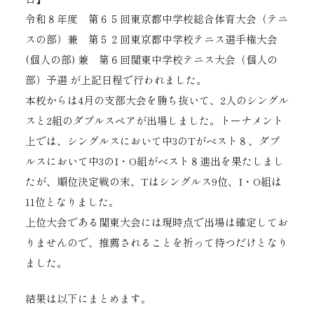
令和８年度 第６５回東京都中学校総合体育大会（テニ
スの部）兼 第５２回東京都中学校テニス選手権大会
(個人の部) 兼 第６回関東中学校テニス大会（個人の
部）予選 が上記日程で行われました。
本校からは4月の支部大会を勝ち抜いて、2人のシングル
スと2組のダブルスペアが出場しました。トーナメント
上では、シングルスにおいて中3のTがベスト８、ダブ
ルスにおいて中3のI・O組がベスト８進出を果たしまし
たが、順位決定戦の末、Tはシングルス9位、I・O組は
11位となりました。
上位大会である関東大会には現時点で出場は確定してお
りませんので、推薦されることを祈って待つだけとなり
ました。
結果は以下にまとめます。