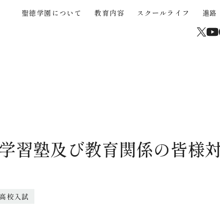
聖徳学園について
教育内容
スクールライフ
進路
About
Educational Content
School Life
Career Support
Junior High School
High School
Current Students and Parents
聖徳学園について
教育内容
スクールライフ
進路
中学入試
高校入試
在校生・保護者
学校からのメッセージ
３つの強み
年間行事
海外協定大学推薦制度
中学入試概要
高校入試概要
卒業生
沿革
STEAM
クラブ活動（運動部）
大学合格実績
中学帰国生募集
高校帰国生募集
サイトマップ
高校校案内パンフレッ
聖徳学園の教育
きめ細やかな教育
学びの環境
中学学費
高校入試Q&A
学習成果の共有
カリキュラム
制服
中学入試Q&A
介動画
火) 学習塾及び教育関係の皆様
中学入試過去問題
高校入試