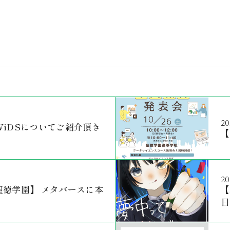
20
iDSについてご紹介頂き
【
20
聖徳学園】 メタバースに本
【
日