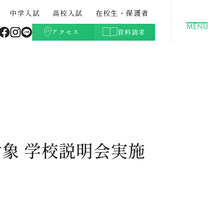
中学入試
高校入試
在校生・保護者
アクセス
資料請求
聖徳学園の特色
GLOBAL
クラブ活動（文化部）
都立中との併願について
高校学費
ト・紹
中学校案内パンフレット・紹
データサイエンスコース
学校生活Q&A
高校入試過去問題
介動画
対象 学校説明会実施