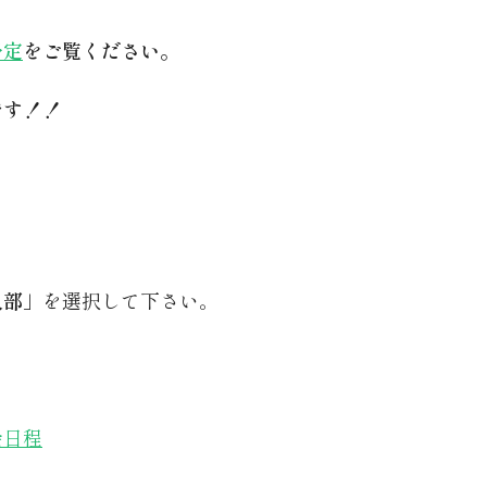
予定
をご覧ください。
です！！
入部」
を選択して下さい。
会日程