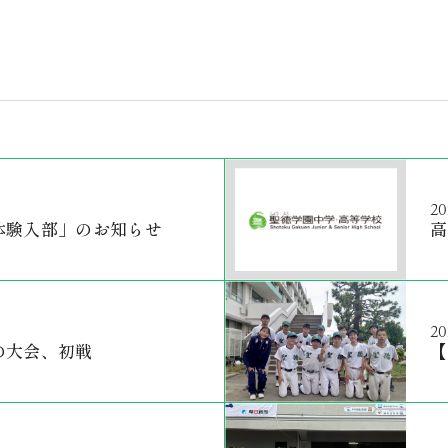
20
体験入部」のお知らせ
高
20
の大会、初戦
【