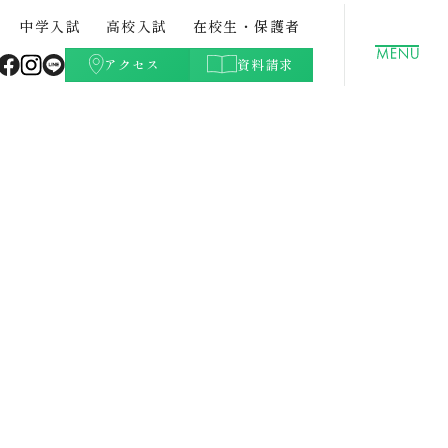
中学入試
高校入試
在校生・保護者
アクセス
資料請求
聖徳学園の特色
GLOBAL
クラブ活動（文化部）
都立中との併願について
高校学費
ト・紹
中学校案内パンフレット・紹
データサイエンスコース
学校生活Q&A
高校入試過去問題
介動画