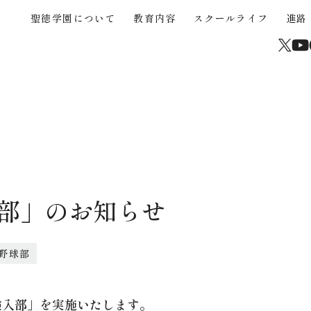
聖徳学園について
教育内容
スクールライフ
進路
About
Educational Content
School Life
Career Support
Junior High School
High School
Current Students and Parents
聖徳学園について
教育内容
スクールライフ
進路
中学入試
高校入試
在校生・保護者
学校からのメッセージ
３つの強み
年間行事
海外協定大学推薦制度
中学入試概要
高校入試概要
卒業生
沿革
STEAM
クラブ活動（運動部）
大学合格実績
中学帰国生募集
高校帰国生募集
サイトマップ
高校校案内パンフレッ
聖徳学園の教育
きめ細やかな教育
学びの環境
中学学費
高校入試Q&A
学習成果の共有
カリキュラム
制服
中学入試Q&A
介動画
部」のお知らせ
中学入試過去問題
野球部
験入部」を実施いたします。