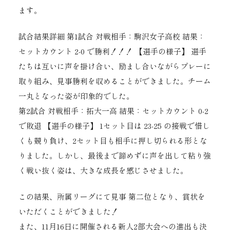
ます。
​試合結果詳細 ​第1試合 ​対戦相手：駒沢女子高校 ​結果：
セットカウント 2-0 で勝利！！！ ​【選手の様子】 選手
たちは互いに声を掛け合い、励まし合いながらプレーに
取り組み、見事勝利を収めることができました。チーム
一丸となった姿が印象的でした。 ​
第2試合 ​対戦相手：拓大一高 ​結果：セットカウント 0-2
で敗退 ​【選手の様子】 1セット目は 23-25 の接戦で惜し
くも競り負け、2セット目も相手に押し切られる形とな
りました。しかし、最後まで諦めずに声を出して粘り強
く戦い抜く姿は、大きな成長を感じさせました。 ​
​この結果、所属リーグにて見事 第二位となり、賞状を
いただくことができました！
また、11月16日に開催される新人2部大会への進出も決