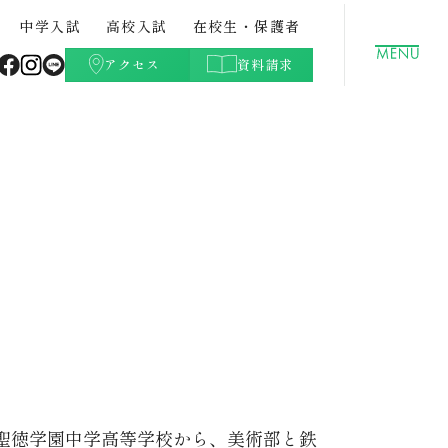
中学入試
高校入試
在校生・保護者
アクセス
資料請求
聖徳学園の特色
GLOBAL
クラブ活動（文化部）
都立中との併願について
高校学費
ト・紹
中学校案内パンフレット・紹
データサイエンスコース
学校生活Q&A
高校入試過去問題
介動画
。聖徳学園中学高等学校から、美術部と鉄