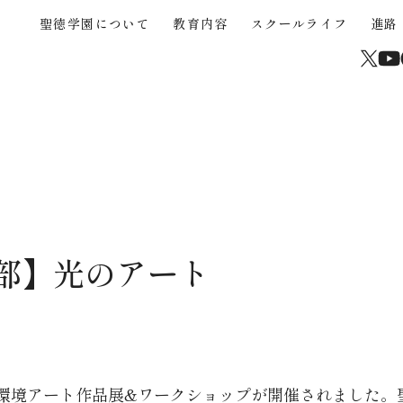
聖徳学園について
教育内容
スクールライフ
進路
About
Educational Content
School Life
Career Support
Junior High School
High School
Current Students and Parents
聖徳学園について
教育内容
スクールライフ
進路
中学入試
高校入試
在校生・保護者
学校からのメッセージ
３つの強み
年間行事
海外協定大学推薦制度
中学入試概要
高校入試概要
卒業生
沿革
STEAM
クラブ活動（運動部）
大学合格実績
中学帰国生募集
高校帰国生募集
サイトマップ
高校校案内パンフレッ
聖徳学園の教育
きめ細やかな教育
学びの環境
中学学費
高校入試Q&A
学習成果の共有
カリキュラム
制服
中学入試Q&A
介動画
部】光のアート
中学入試過去問題
、環境アート作品展&ワークショップが開催されました