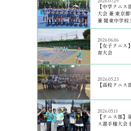
2026.07.29
【中学テニス
大会 兼 東京
兼 関東中学校
抗の部]
2026.06.06
【女子テニス】
育大会
2026.05.23
【高校テニス
2026.05.11
【テニス部】
ス選手権大会 