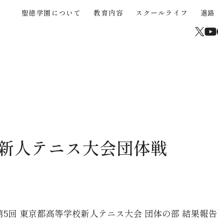
聖徳学園について
教育内容
スクールライフ
進路
About
Educational Content
School Life
Career Support
Junior High School
High School
Current Students and Parents
聖徳学園について
教育内容
スクールライフ
進路
中学入試
高校入試
在校生・保護者
学校からのメッセージ
３つの強み
年間行事
海外協定大学推薦制度
中学入試概要
高校入試概要
卒業生
沿革
STEAM
クラブ活動（運動部）
大学合格実績
中学帰国生募集
高校帰国生募集
サイトマップ
高校校案内パンフレッ
聖徳学園の教育
きめ細やかな教育
学びの環境
中学学費
高校入試Q&A
学習成果の共有
カリキュラム
制服
中学入試Q&A
介動画
新人テニス大会団体戦
中学入試過去問題
第5回 東京都高等学校新人テニス大会 団体の部 結果報告