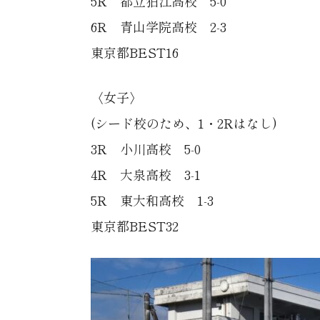
5R 都立狛江高校 5-0
6R 青山学院高校 2-3
東京都BEST16
〈女子〉
(シード校のため、1・2Rはなし)
3R 小川高校 5-0
4R 大泉高校 3-1
5R 東大和高校 1-3
東京都BEST32