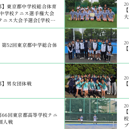
20
部】東京都中学校総合体育
【
都中学校テニス選手権大会
大
テニス大会予選会[学校対
20
第52回東京都中学総合体
【
20
部】男女団体戦
【
20
【
第66回東京都高等学校テニ
校
個人戦
ブ