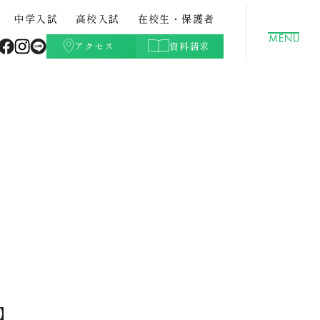
中学入試
高校入試
在校生・保護者
アクセス
資料請求
聖徳学園の特色
GLOBAL
クラブ活動（文化部）
都立中との併願について
高校学費
ト・紹
中学校案内パンフレット・紹
データサイエンスコース
学校生活Q&A
高校入試過去問題
介動画
】