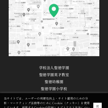
学校法人聖徳学園
聖徳学園英才教室
聖徳幼稚園
聖徳学園小学校
当サイトでは、ユーザーの利便性向上・サイト運用のための分
©2020-2026
析・マーケティング活動等のためにCookie（クッキー）を使用
Shotoku Gakuen Junior & Senior High School
同
しています。利用するCookieの詳細とオプトアウト方法につい