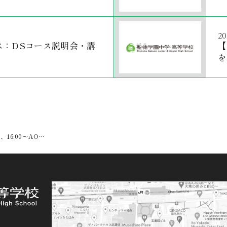
20
ス：DSコース説明会・講
【
を
、16:00〜AO…