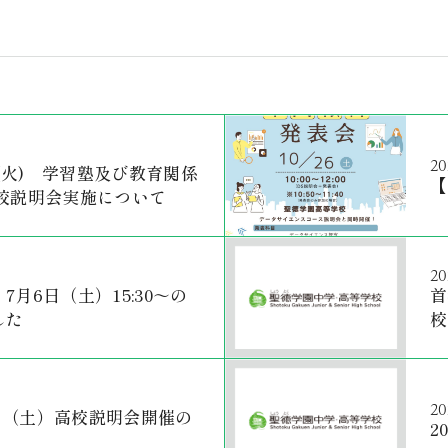
20
日(火) 学習塾及び教育関係
【
学校説明会実施について
20
月6日（土）15:30～の
首
した
校
20
24日（土）高校説明会開催の
2