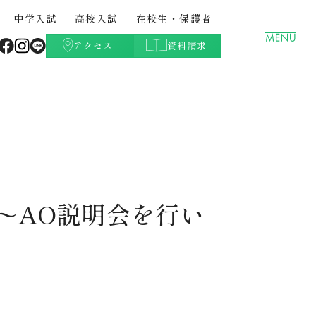
中学入試
高校入試
在校生・保護者
アクセス
資料請求
聖徳学園の特色
GLOBAL
クラブ活動（文化部）
都立中との併願について
高校学費
ト・紹
中学校案内パンフレット・紹
データサイエンスコース
学校生活Q&A
高校入試過去問題
介動画
00〜AO説明会を行い