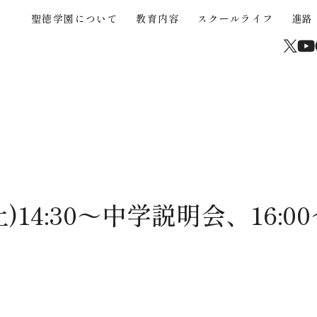
聖徳学園について
教育内容
スクールライフ
進路
About
Educational Content
School Life
Career Support
Junior High School
High School
Current Students and Parents
聖徳学園について
教育内容
スクールライフ
進路
中学入試
高校入試
在校生・保護者
学校からのメッセージ
３つの強み
年間行事
海外協定大学推薦制度
中学入試概要
高校入試概要
卒業生
沿革
STEAM
クラブ活動（運動部）
大学合格実績
中学帰国生募集
高校帰国生募集
サイトマップ
高校校案内パンフレッ
聖徳学園の教育
きめ細やかな教育
学びの環境
中学学費
高校入試Q&A
学習成果の共有
カリキュラム
制服
中学入試Q&A
介動画
土)14:30〜中学説明会、16:
中学入試過去問題