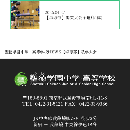
2026.04.27
【卓球部】関東大会予選(団体)
聖徳学園中学・高等学校
NEWS
【卓球部】私学大会
〒180-8601 東京都武蔵野市境南町2-11-8
TEL: 0422-31-5121 FAX : 0422-33-9386
JR中央線武蔵境駅から 徒歩3分
新宿 ー 武蔵境 中央線快速18分