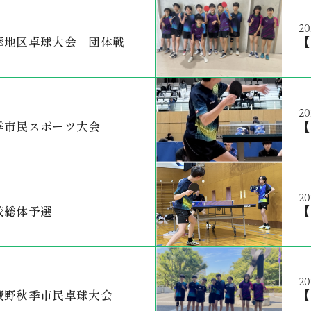
20
摩地区卓球大会 団体戦
【
20
季市民スポーツ大会
【
20
校総体予選
【
20
蔵野秋季市民卓球大会
【