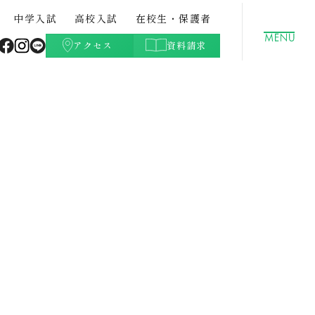
中学入試
高校入試
在校生・保護者
アクセス
資料請求
聖徳学園の特色
GLOBAL
クラブ活動（文化部）
都立中との併願について
高校学費
ト・紹
中学校案内パンフレット・紹
データサイエンスコース
学校生活Q&A
高校入試過去問題
介動画