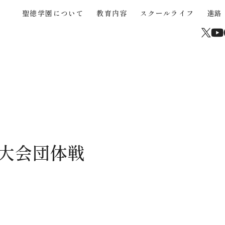
聖徳学園について
教育内容
スクールライフ
進路
About
Educational Content
School Life
Career Support
Junior High School
High School
Current Students and Parents
聖徳学園について
教育内容
スクールライフ
進路
中学入試
高校入試
在校生・保護者
学校からのメッセージ
３つの強み
年間行事
海外協定大学推薦制度
中学入試概要
高校入試概要
卒業生
沿革
STEAM
クラブ活動（運動部）
大学合格実績
中学帰国生募集
高校帰国生募集
サイトマップ
高校校案内パンフレッ
聖徳学園の教育
きめ細やかな教育
学びの環境
中学学費
高校入試Q&A
学習成果の共有
カリキュラム
制服
中学入試Q&A
介動画
大会団体戦
中学入試過去問題