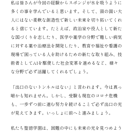
私は皆さんが今回の経験からスポンジが水を吸うように
多くの事を学んでいると思います。そして、頭の固い大
人にはない柔軟な創造性で新しい未来を切り拓いてくれ
ると信じています。たとえば、政治家や役人として新た
な国づくりを志したり、医学や薬学の分野で難しい病気
に対する薬や治療法を開発したり、教育や福祉や看護の
現場で困っている人を助けるための新たな取り組み、技
術者としてAIを駆使した社会変革を進めるなど、様々
な分野で必ず活躍してくれるでしょう。
「出口のないトンネルはない」と言われます。今は真っ
暗かも知れません。しかし、受験も現在のコロナ危機
も、一歩ずつ前に進む努力を続けることで必ず出口の光
が見えてきます。いっしょに前へと進みましょう。
私たち聖徳学園は、困難の中にも未来の光を見つめよう