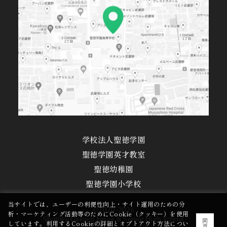
学校法人聖徳学園
聖徳学園英才教室
聖徳幼稚園
聖徳学園小学校
当サイトでは、ユーザーの利便性向上・サイト運用のための分
©2020-2026
析・マーケティング活動等のためにCookie（クッキー）を使用
Shotoku Gakuen Junior & Senior High School
同
しています。利用するCookieの詳細とオプトアウト方法につい
意