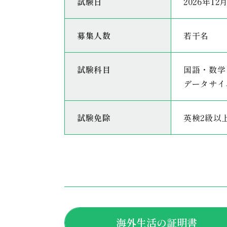
試験日
2026年1
募集人数
若干名
試験科目
国語・数学
データサイ
試験免除
英検2級以
海外生活の証明書