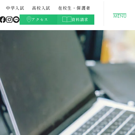
中学入試
高校入試
在校生・保護者
アクセス
資料請求
聖徳学園の特色
GLOBAL
クラブ活動（文化部）
都立中との併願について
高校学費
ト・紹
中学校案内パンフレット・紹
データサイエンスコース
学校生活Q&A
高校入試過去問題
介動画