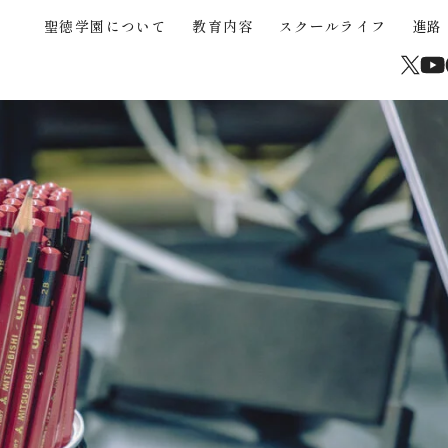
聖徳学園について
教育内容
スクールライフ
進路
About
Educational Content
School Life
Career Support
Junior High School
High School
Current Students and Parents
聖徳学園について
教育内容
スクールライフ
進路
中学入試
高校入試
在校生・保護者
学校からのメッセージ
３つの強み
年間行事
海外協定大学推薦制度
中学入試概要
高校入試概要
卒業生
沿革
STEAM
クラブ活動（運動部）
大学合格実績
中学帰国生募集
高校帰国生募集
サイトマップ
高校校案内パンフレッ
聖徳学園の教育
きめ細やかな教育
学びの環境
中学学費
高校入試Q&A
学習成果の共有
カリキュラム
制服
中学入試Q&A
介動画
中学入試過去問題